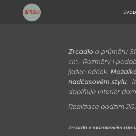
ÚVO
Zrcadlo
o průměru 3
cm. Rozměry i podob
jeden háček.
Mozaika 
nadčasovém stylu
, 
doplňuje interiér do
Realizace podzim 202
Zrcadla v mozaikovém rám