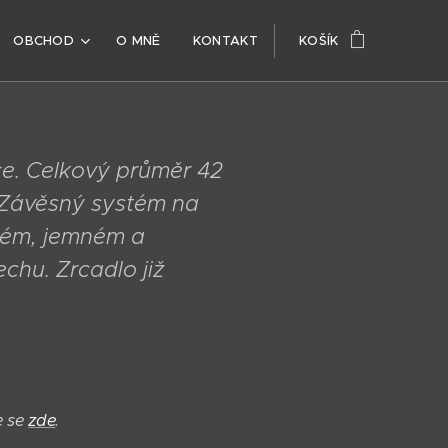
OBCHOD
O MNĚ
KONTAKT
KOŠÍK
ice. Celkový průměr 42
 Závěsný systém na
ckém, jemném a
hu. Zrcadlo již
e se
zde
.