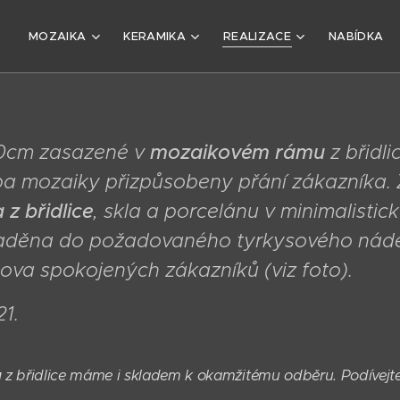
D
MOZAIKA
KERAMIKA
REALIZACE
NABÍDKA
0cm zasazené v
mozaikovém rámu
z břidl
a mozaiky přizpůsobeny přání zákazníka.
z břidlice
, skla a porcelánu v minimalisti
laděna do požadovaného tyrkysového nádec
mova spokojených zákazníků (viz foto).
1.
u
z břidlice máme i skladem k okamžitému odběru. Podívejt