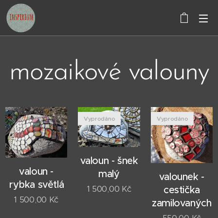
mozaikové valouny
Vyprodáno
Vyprodáno
valoun - šnek
valoun -
malý
valounek -
rybka světlá
1 500,00
Kč
cestička
1 500,00
Kč
zamilovaných
550,00
Kč