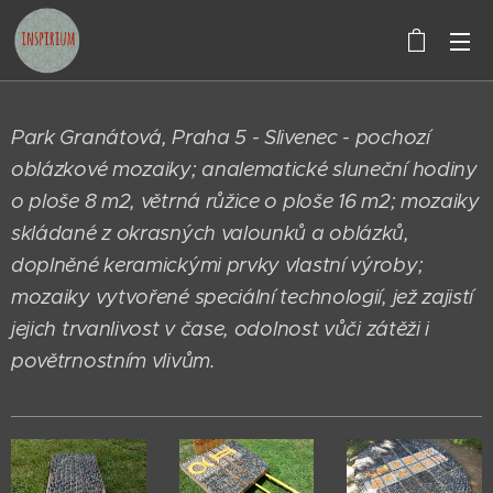
Park Granátová, Praha 5 - Slivenec - pochozí
oblázkové mozaiky; analematické sluneční hodiny
o ploše 8 m2, větrná růžice o ploše 16 m2; mozaiky
skládané z okrasných valounků a oblázků,
doplněné keramickými prvky vlastní výroby;
mozaiky vytvořené speciální technologií, jež zajistí
jejich trvanlivost v čase, odolnost vůči zátěži i
povětrnostním vlivům.