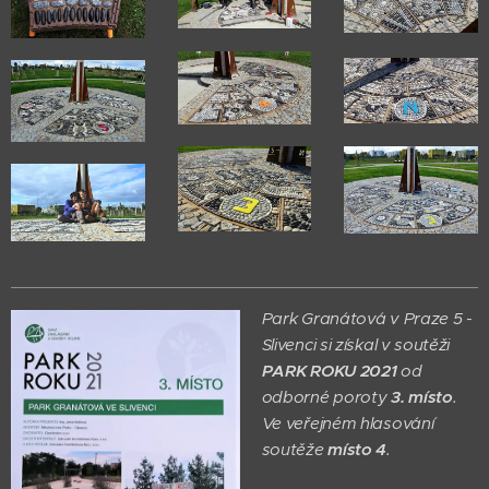
Park Granátová v Praze 5 -
Slivenci si získal v soutěži
PARK ROKU 2021
od
odborné poroty
3. místo
.
Ve veřejném hlasování
soutěže
místo 4
.